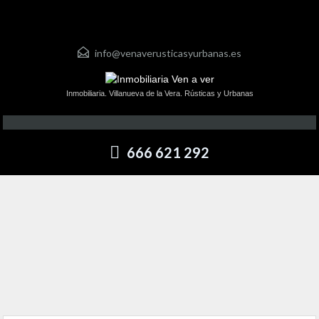
info@venaverusticasyurbanas.es
Inmobiliaria. Villanueva de la Vera. Rústicas y Urbanas
666 621 292