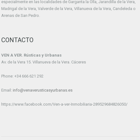
especialmente en las localidades de Garganta la Olla, Jarandilla de la Vera,
Madrigal de la Vera, Valverde de la Vera, Villanueva de la Vera, Candeleda o
Arenas de San Pedro.
CONTACTO
VEN A VER. Rústicas y Urbanas
Av. de la Vera 15. Villanueva de la Vera. Cáceres
Phone: +34 666 621 292
Email:
info@venaverusticasyurbanas.es
https://www.facebook.com/Ven-a-ver-Inmobiliaria-289529684826050/