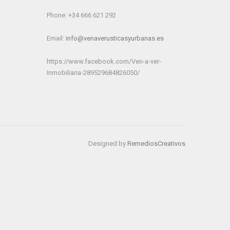
Phone: +34 666 621 292
Email:
info@venaverusticasyurbanas.es
https://www.facebook.com/Ven-a-ver-
Inmobiliaria-289529684826050/
Designed by
RemediosCreativos