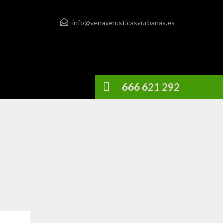
info@venaverusticasyurbanas.es
666 621 292