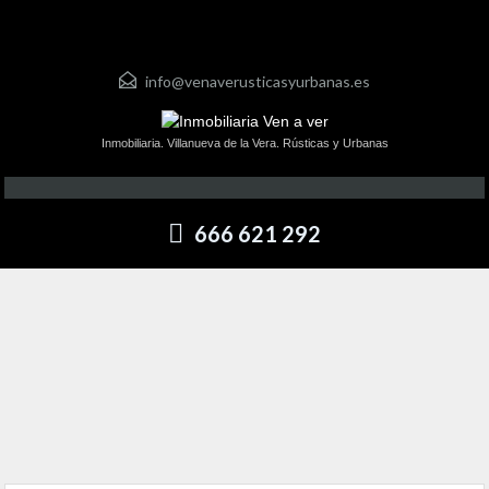
info@venaverusticasyurbanas.es
Inmobiliaria. Villanueva de la Vera. Rústicas y Urbanas
666 621 292