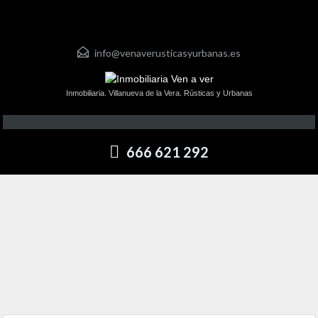
info@venaverusticasyurbanas.es
Inmobiliaria. Villanueva de la Vera. Rústicas y Urbanas
666 621 292