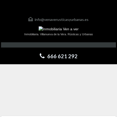
info@venaverusticasyurbanas.es
Inmobiliaria. Villanueva de la Vera. Rústicas y Urbanas
666 621 292