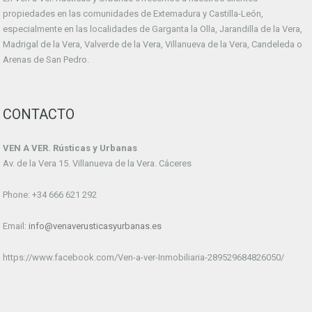
propiedades en las comunidades de Extemadura y Castilla-León,
especialmente en las localidades de Garganta la Olla, Jarandilla de la Vera,
Madrigal de la Vera, Valverde de la Vera, Villanueva de la Vera, Candeleda o
Arenas de San Pedro.
CONTACTO
VEN A VER. Rústicas y Urbanas
Av. de la Vera 15. Villanueva de la Vera. Cáceres
Phone: +34 666 621 292
Email:
info@venaverusticasyurbanas.es
https://www.facebook.com/Ven-a-ver-Inmobiliaria-289529684826050/