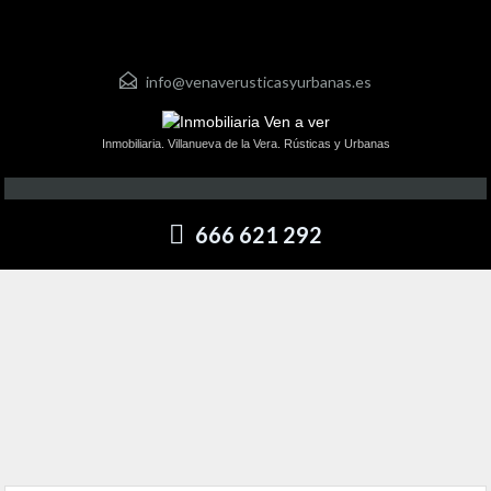
info@venaverusticasyurbanas.es
Inmobiliaria. Villanueva de la Vera. Rústicas y Urbanas
666 621 292