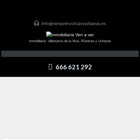
info@venaverusticasyurbanas.es
Inmobiliaria. Villanueva de la Vera. Rústicas y Urbanas
666 621 292