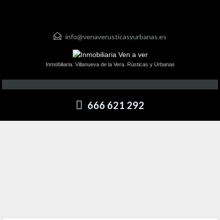
info@venaverusticasyurbanas.es
Inmobiliaria. Villanueva de la Vera. Rústicas y Urbanas
666 621 292