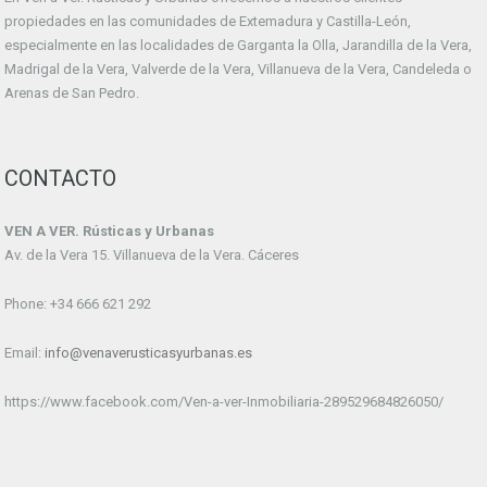
propiedades en las comunidades de Extemadura y Castilla-León,
especialmente en las localidades de Garganta la Olla, Jarandilla de la Vera,
Madrigal de la Vera, Valverde de la Vera, Villanueva de la Vera, Candeleda o
Arenas de San Pedro.
CONTACTO
VEN A VER. Rústicas y Urbanas
Av. de la Vera 15. Villanueva de la Vera. Cáceres
Phone: +34 666 621 292
Email:
info@venaverusticasyurbanas.es
https://www.facebook.com/Ven-a-ver-Inmobiliaria-289529684826050/