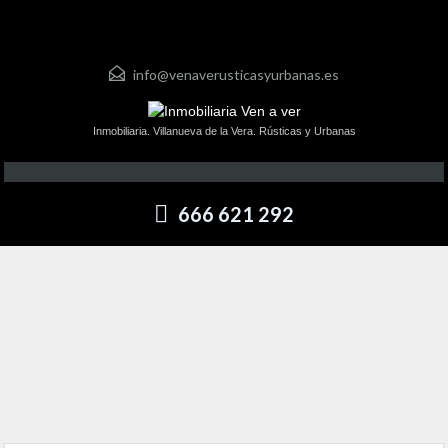
info@venaverusticasyurbanas.es
Inmobiliaria. Villanueva de la Vera. Rústicas y Urbanas
666 621 292