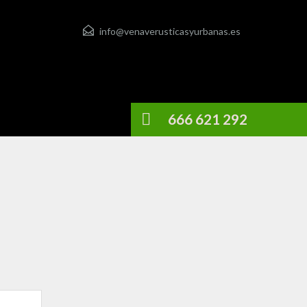
info@venaverusticasyurbanas.es
666 621 292