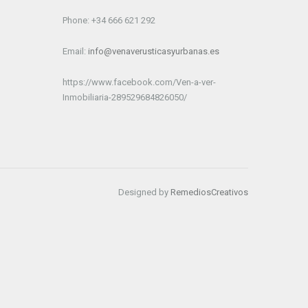
Phone: +34 666 621 292
Email:
info@venaverusticasyurbanas.es
https://www.facebook.com/Ven-a-ver-
Inmobiliaria-289529684826050/
Designed by
RemediosCreativos