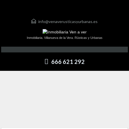
info@venaverusticasyurbanas.es
Inmobiliaria. Villanueva de la Vera. Rústicas y Urbanas
666 621 292