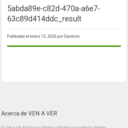
5abda89e-c82d-470a-a6e7-
63c89d414ddc_result
Publicado el
enero 15, 2026
por David en
Acerca de VEN A VER
En Ven a Ver. Rústicas y Urbanas ofrecemos a nuestros clientes