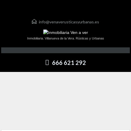
info@venaverusticasyurbanas.es
Inmobiliaria. Villanueva de la Vera. Rústicas y Urbanas
666 621 292