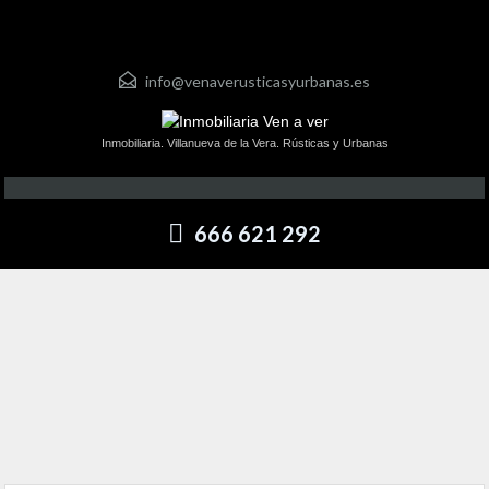
info@venaverusticasyurbanas.es
Inmobiliaria. Villanueva de la Vera. Rústicas y Urbanas
666 621 292