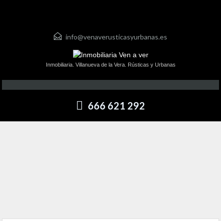
info@venaverusticasyurbanas.es
Inmobiliaria. Villanueva de la Vera. Rústicas y Urbanas
666 621 292