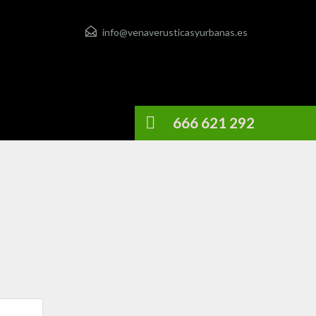
info@venaverusticasyurbanas.es
666 621 292