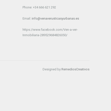
Phone: +34 666 621 292
Email:
info@venaverusticasyurbanas.es
https://www.facebook.com/Ven-a-ver-
Inmobiliaria-289529684826050/
Designed by
RemediosCreativos