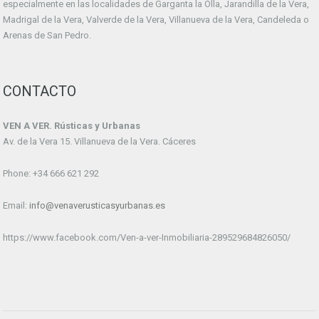
especialmente en las localidades de Garganta la Olla, Jarandilla de la Vera,
Madrigal de la Vera, Valverde de la Vera, Villanueva de la Vera, Candeleda o
Arenas de San Pedro.
CONTACTO
VEN A VER. Rústicas y Urbanas
Av. de la Vera 15. Villanueva de la Vera. Cáceres
Phone: +34 666 621 292
Email:
info@venaverusticasyurbanas.es
https://www.facebook.com/Ven-a-ver-Inmobiliaria-289529684826050/