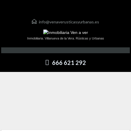
info@venaverusticasyurbanas.es
Inmobiliaria. Villanueva de la Vera. Rústicas y Urbanas
666 621 292