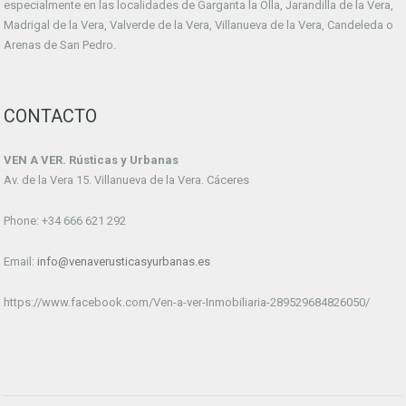
especialmente en las localidades de Garganta la Olla, Jarandilla de la Vera,
Madrigal de la Vera, Valverde de la Vera, Villanueva de la Vera, Candeleda o
Arenas de San Pedro.
CONTACTO
VEN A VER. Rústicas y Urbanas
Av. de la Vera 15. Villanueva de la Vera. Cáceres
Phone: +34 666 621 292
Email:
info@venaverusticasyurbanas.es
https://www.facebook.com/Ven-a-ver-Inmobiliaria-289529684826050/