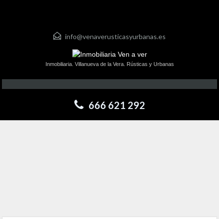
info@venaverusticasyurbanas.es
Inmobiliaria. Villanueva de la Vera. Rústicas y Urbanas
666 621 292