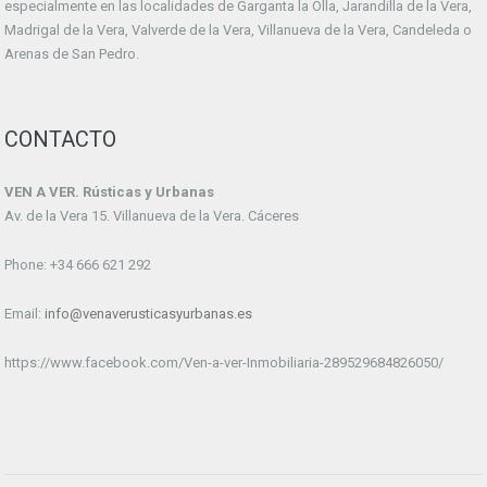
especialmente en las localidades de Garganta la Olla, Jarandilla de la Vera,
Madrigal de la Vera, Valverde de la Vera, Villanueva de la Vera, Candeleda o
Arenas de San Pedro.
CONTACTO
VEN A VER. Rústicas y Urbanas
Av. de la Vera 15. Villanueva de la Vera. Cáceres
Phone: +34 666 621 292
Email:
info@venaverusticasyurbanas.es
https://www.facebook.com/Ven-a-ver-Inmobiliaria-289529684826050/