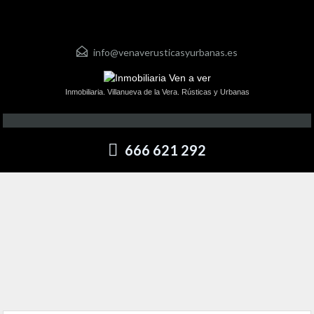
info@venaverusticasyurbanas.es
Inmobiliaria. Villanueva de la Vera. Rústicas y Urbanas
666 621 292