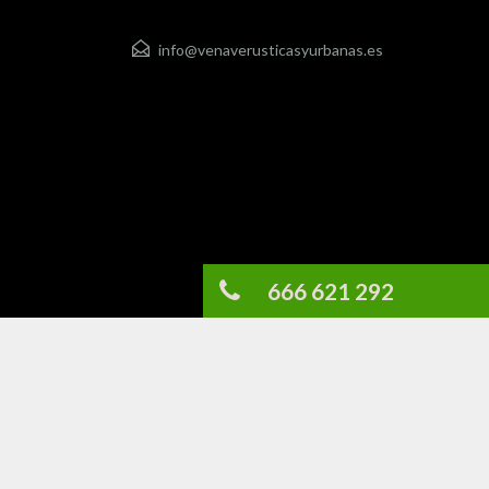
info@venaverusticasyurbanas.es
666 621 292