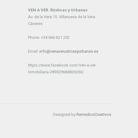
VEN A VER. Rústicas y Urbanas
Av. de la Vera 15. Villanueva de la Vera.
Cáceres
Phone: +34 666 621 292
Email:
info@venaverusticasyurbanas.es
https://www.facebook.com/Ven-a-ver-
Inmobiliaria-289529684826050/
Designed by
RemediosCreativos