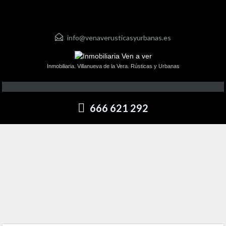
info@venaverusticasyurbanas.es
Inmobiliaria. Villanueva de la Vera. Rústicas y Urbanas
666 621 292