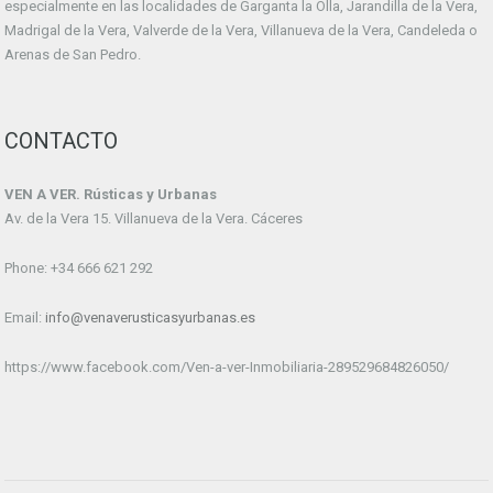
especialmente en las localidades de Garganta la Olla, Jarandilla de la Vera,
Madrigal de la Vera, Valverde de la Vera, Villanueva de la Vera, Candeleda o
Arenas de San Pedro.
CONTACTO
VEN A VER. Rústicas y Urbanas
Av. de la Vera 15. Villanueva de la Vera. Cáceres
Phone: +34 666 621 292
Email:
info@venaverusticasyurbanas.es
https://www.facebook.com/Ven-a-ver-Inmobiliaria-289529684826050/