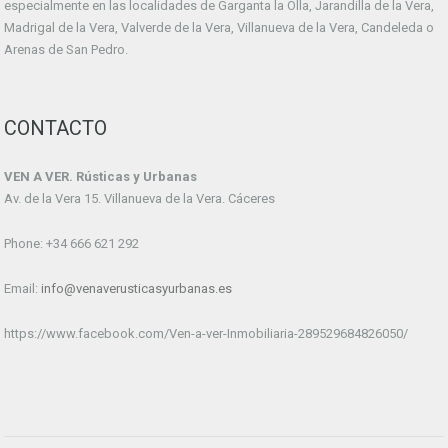
especialmente en las localidades de Garganta la Olla, Jarandilla de la Vera,
Madrigal de la Vera, Valverde de la Vera, Villanueva de la Vera, Candeleda o
Arenas de San Pedro.
CONTACTO
VEN A VER. Rústicas y Urbanas
Av. de la Vera 15. Villanueva de la Vera. Cáceres
Phone: +34 666 621 292
Email:
info@venaverusticasyurbanas.es
https://www.facebook.com/Ven-a-ver-Inmobiliaria-289529684826050/