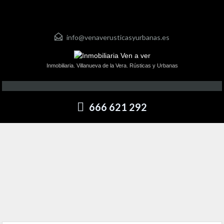
info@venaverusticasyurbanas.es
Inmobiliaria. Villanueva de la Vera. Rústicas y Urbanas
666 621 292