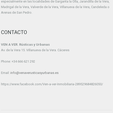
especialmente en las localidades de Garganta la Olla, Jarandilla de la Vera,
Madrigal de la Vera, Valverde de la Vera, Villanueva de la Vera, Candeleda o
Arenas de San Pedro.
CONTACTO
VEN A VER. Rústicas y Urbanas
Av. de la Vera 15. Villanueva de la Vera. Cáceres
Phone: +34 666 621 292
Email:
info@venaverusticasyurbanas.es
https://www.facebook.com/Ven-a-ver-Inmobiliaria-289529684826050/