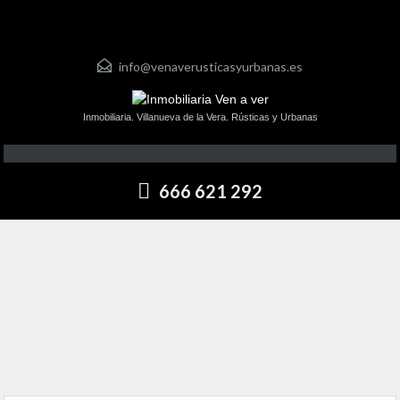
info@venaverusticasyurbanas.es
Inmobiliaria. Villanueva de la Vera. Rústicas y Urbanas
666 621 292