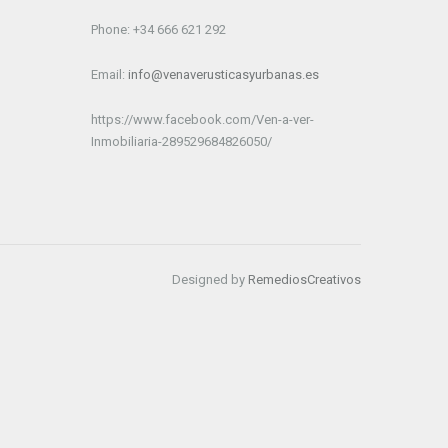
Phone: +34 666 621 292
Email:
info@venaverusticasyurbanas.es
https://www.facebook.com/Ven-a-ver-
Inmobiliaria-289529684826050/
Designed by
RemediosCreativos