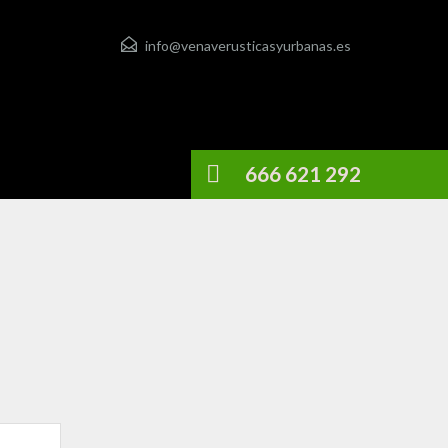
info@venaverusticasyurbanas.es
666 621 292