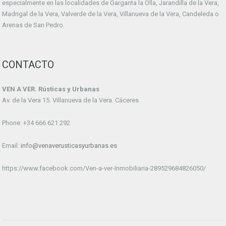
especialmente en las localidades de Garganta la Olla, Jarandilla de la Vera,
Madrigal de la Vera, Valverde de la Vera, Villanueva de la Vera, Candeleda o
Arenas de San Pedro.
CONTACTO
VEN A VER. Rústicas y Urbanas
Av. de la Vera 15. Villanueva de la Vera. Cáceres
Phone: +34 666 621 292
Email:
info@venaverusticasyurbanas.es
https://www.facebook.com/Ven-a-ver-Inmobiliaria-289529684826050/