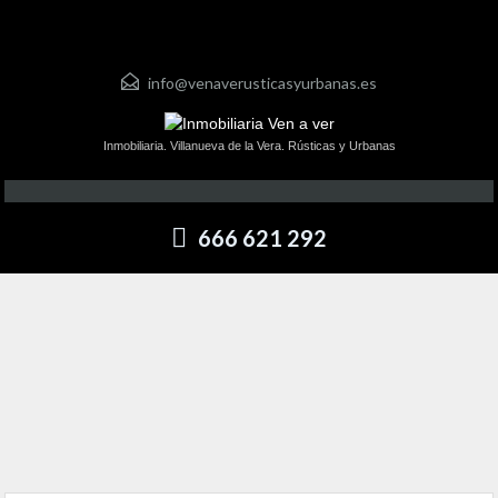
info@venaverusticasyurbanas.es
Inmobiliaria. Villanueva de la Vera. Rústicas y Urbanas
666 621 292