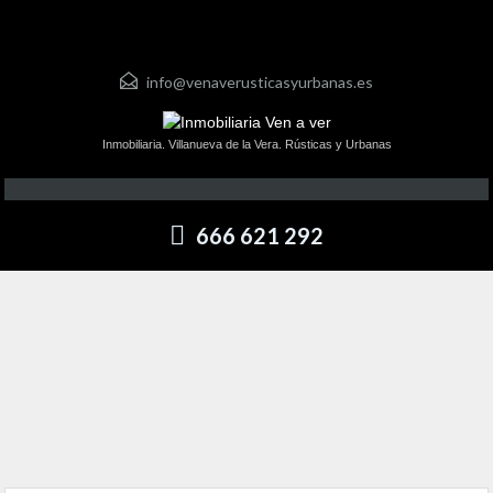
info@venaverusticasyurbanas.es
Inmobiliaria. Villanueva de la Vera. Rústicas y Urbanas
666 621 292