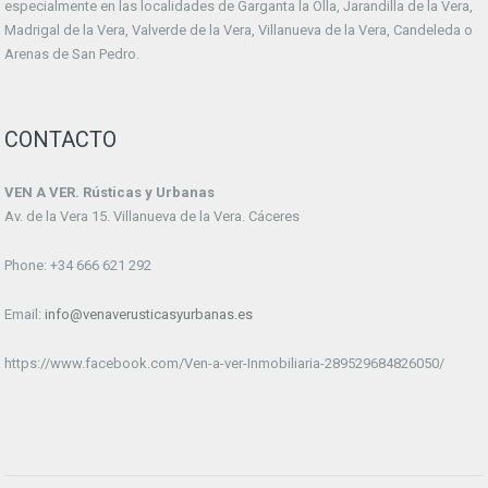
especialmente en las localidades de Garganta la Olla, Jarandilla de la Vera,
Madrigal de la Vera, Valverde de la Vera, Villanueva de la Vera, Candeleda o
Arenas de San Pedro.
CONTACTO
VEN A VER. Rústicas y Urbanas
Av. de la Vera 15. Villanueva de la Vera. Cáceres
Phone: +34 666 621 292
Email:
info@venaverusticasyurbanas.es
https://www.facebook.com/Ven-a-ver-Inmobiliaria-289529684826050/