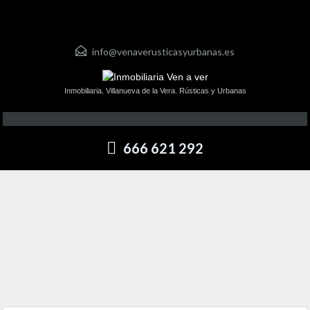
info@venaverusticasyurbanas.es
Inmobiliaria. Villanueva de la Vera. Rústicas y Urbanas
666 621 292