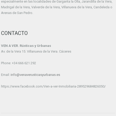
especialmente en las localidades de Garganta la Olla, Jarandilla de la Vera,
Madrigal de la Vera, Valverde de la Vera, Villanueva de la Vera, Candeleda o
Arenas de San Pedro.
CONTACTO
VEN A VER. Rústicas y Urbanas
Av. de la Vera 15. Villanueva de la Vera. Cáceres
Phone: +34 666 621 292
Email:
info@venaverusticasyurbanas.es
https://www.facebook.com/Ven-a-ver-Inmobiliaria-289529684826050/