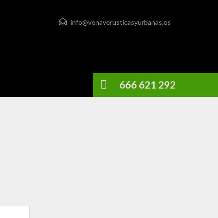
info@venaverusticasyurbanas.es
666 621 292