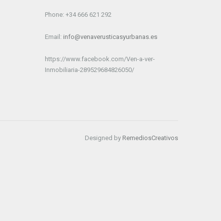
Phone: +34 666 621 292
Email:
info@venaverusticasyurbanas.es
https://www.facebook.com/Ven-a-ver-
Inmobiliaria-289529684826050/
Designed by
RemediosCreativos