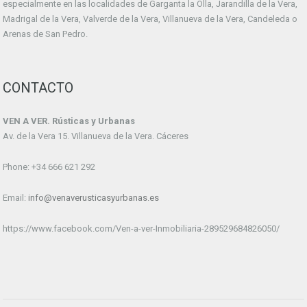
especialmente en las localidades de Garganta la Olla, Jarandilla de la Vera,
Madrigal de la Vera, Valverde de la Vera, Villanueva de la Vera, Candeleda o
Arenas de San Pedro.
CONTACTO
VEN A VER. Rústicas y Urbanas
Av. de la Vera 15. Villanueva de la Vera. Cáceres
Phone: +34 666 621 292
Email:
info@venaverusticasyurbanas.es
https://www.facebook.com/Ven-a-ver-Inmobiliaria-289529684826050/