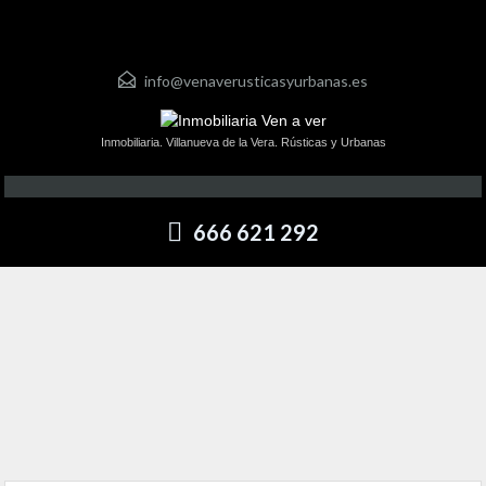
info@venaverusticasyurbanas.es
Inmobiliaria. Villanueva de la Vera. Rústicas y Urbanas
666 621 292