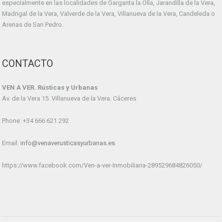
especialmente en las localidades de Garganta la Olla, Jarandilla de la Vera,
Madrigal de la Vera, Valverde de la Vera, Villanueva de la Vera, Candeleda o
Arenas de San Pedro.
CONTACTO
VEN A VER. Rústicas y Urbanas
Av. de la Vera 15. Villanueva de la Vera. Cáceres
Phone: +34 666 621 292
Email:
info@venaverusticasyurbanas.es
https://www.facebook.com/Ven-a-ver-Inmobiliaria-289529684826050/