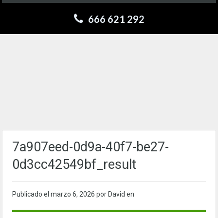
666 621 292
7a907eed-0d9a-40f7-be27-
0d3cc42549bf_result
Publicado el
marzo 6, 2026
por David en