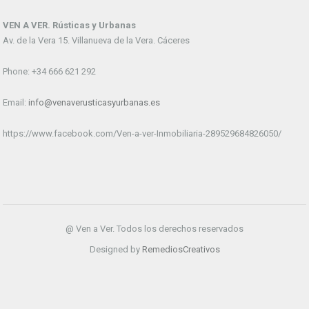
VEN A VER. Rústicas y Urbanas
Av. de la Vera 15. Villanueva de la Vera. Cáceres
Phone: +34 666 621 292
Email:
info@venaverusticasyurbanas.es
https://www.facebook.com/Ven-a-ver-Inmobiliaria-289529684826050/
@ Ven a Ver. Todos los derechos reservados
Designed by
RemediosCreativos