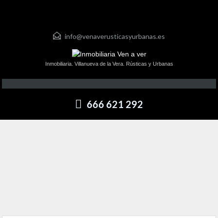
info@venaverusticasyurbanas.es
Inmobiliaria. Villanueva de la Vera. Rústicas y Urbanas
666 621 292