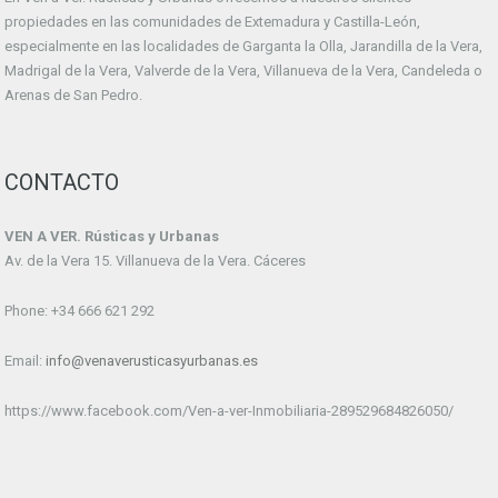
propiedades en las comunidades de Extemadura y Castilla-León,
especialmente en las localidades de Garganta la Olla, Jarandilla de la Vera,
Madrigal de la Vera, Valverde de la Vera, Villanueva de la Vera, Candeleda o
Arenas de San Pedro.
CONTACTO
VEN A VER. Rústicas y Urbanas
Av. de la Vera 15. Villanueva de la Vera. Cáceres
Phone: +34 666 621 292
Email:
info@venaverusticasyurbanas.es
https://www.facebook.com/Ven-a-ver-Inmobiliaria-289529684826050/