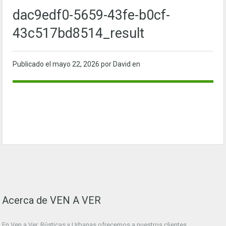
dac9edf0-5659-43fe-b0cf-
43c517bd8514_result
Publicado el
mayo 22, 2026
por David en
Acerca de VEN A VER
En Ven a Ver. Rústicas y Urbanas ofrecemos a nuestros clientes