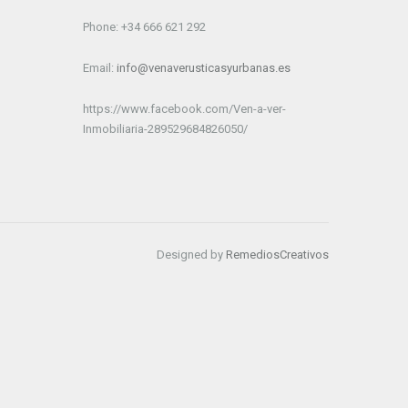
Phone: +34 666 621 292
Email:
info@venaverusticasyurbanas.es
https://www.facebook.com/Ven-a-ver-
Inmobiliaria-289529684826050/
Designed by
RemediosCreativos