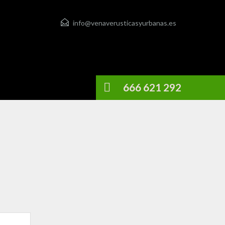
info@venaverusticasyurbanas.es
666 621 292