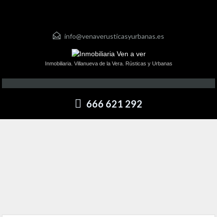
info@venaverusticasyurbanas.es
Inmobiliaria. Villanueva de la Vera. Rústicas y Urbanas
666 621 292