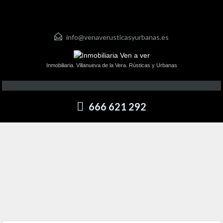
info@venaverusticasyurbanas.es
Inmobiliaria. Villanueva de la Vera. Rústicas y Urbanas
666 621 292