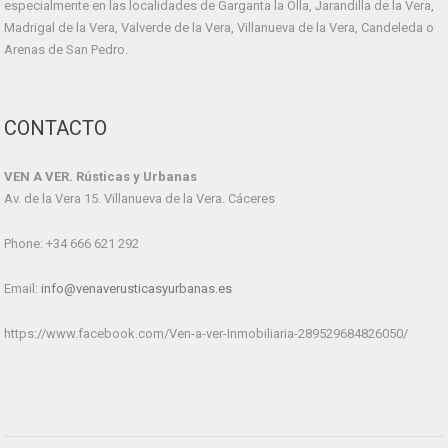
especialmente en las localidades de Garganta la Olla, Jarandilla de la Vera,
Madrigal de la Vera, Valverde de la Vera, Villanueva de la Vera, Candeleda o
Arenas de San Pedro.
CONTACTO
VEN A VER. Rústicas y Urbanas
Av. de la Vera 15. Villanueva de la Vera. Cáceres
Phone: +34 666 621 292
Email:
info@venaverusticasyurbanas.es
https://www.facebook.com/Ven-a-ver-Inmobiliaria-289529684826050/