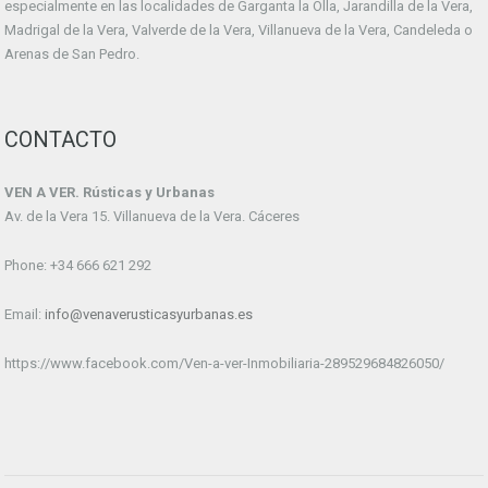
especialmente en las localidades de Garganta la Olla, Jarandilla de la Vera,
Madrigal de la Vera, Valverde de la Vera, Villanueva de la Vera, Candeleda o
Arenas de San Pedro.
CONTACTO
VEN A VER. Rústicas y Urbanas
Av. de la Vera 15. Villanueva de la Vera. Cáceres
Phone: +34 666 621 292
Email:
info@venaverusticasyurbanas.es
https://www.facebook.com/Ven-a-ver-Inmobiliaria-289529684826050/