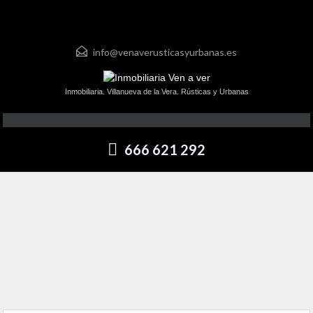
info@venaverusticasyurbanas.es
Inmobiliaria. Villanueva de la Vera. Rústicas y Urbanas
666 621 292