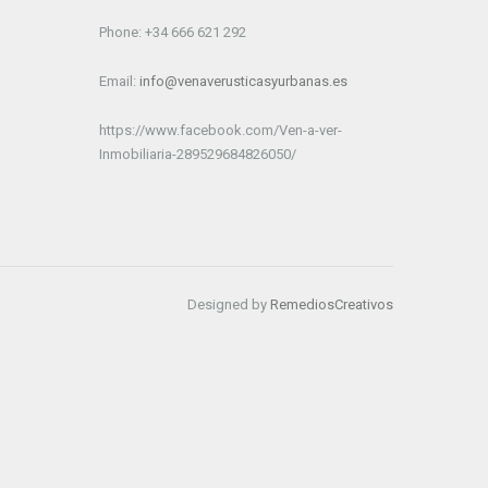
Phone: +34 666 621 292
Email:
info@venaverusticasyurbanas.es
https://www.facebook.com/Ven-a-ver-
Inmobiliaria-289529684826050/
Designed by
RemediosCreativos