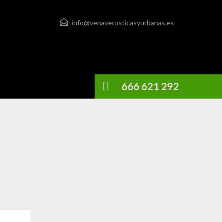
info@venaverusticasyurbanas.es
666 621 292