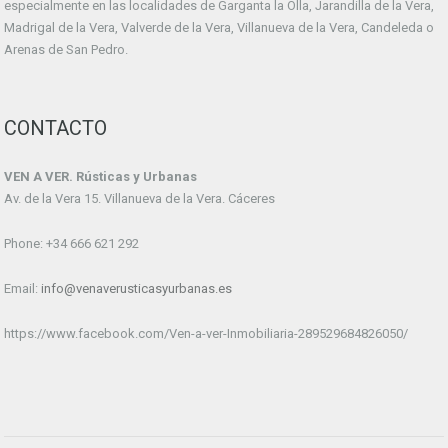
especialmente en las localidades de Garganta la Olla, Jarandilla de la Vera,
Madrigal de la Vera, Valverde de la Vera, Villanueva de la Vera, Candeleda o
Arenas de San Pedro.
CONTACTO
VEN A VER. Rústicas y Urbanas
Av. de la Vera 15. Villanueva de la Vera. Cáceres
Phone: +34 666 621 292
Email:
info@venaverusticasyurbanas.es
https://www.facebook.com/Ven-a-ver-Inmobiliaria-289529684826050/