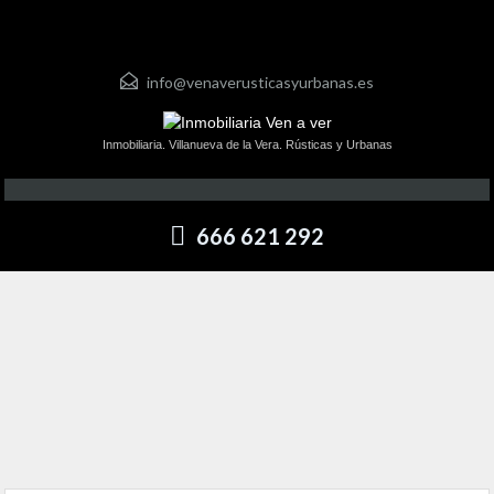
info@venaverusticasyurbanas.es
Inmobiliaria. Villanueva de la Vera. Rústicas y Urbanas
666 621 292