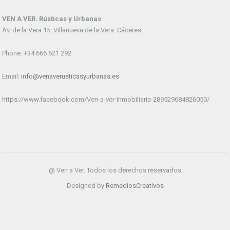
VEN A VER. Rústicas y Urbanas
Av. de la Vera 15. Villanueva de la Vera. Cáceres
Phone: +34 666 621 292
Email:
info@venaverusticasyurbanas.es
https://www.facebook.com/Ven-a-ver-Inmobiliaria-289529684826050/
@ Ven a Ver. Todos los derechos reservados
Designed by
RemediosCreativos