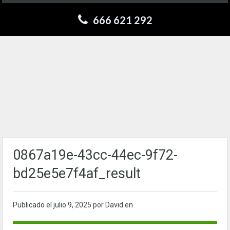
666 621 292
0867a19e-43cc-44ec-9f72-
bd25e5e7f4af_result
Publicado el
julio 9, 2025
por David en