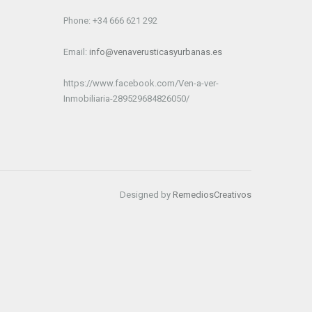
Phone: +34 666 621 292
Email:
info@venaverusticasyurbanas.es
https://www.facebook.com/Ven-a-ver-
Inmobiliaria-289529684826050/
Designed by
RemediosCreativos