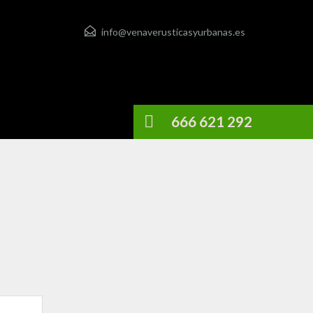
info@venaverusticasyurbanas.es
666 621 292