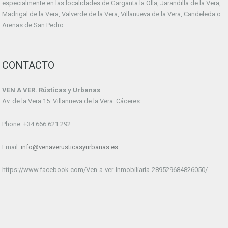
especialmente en las localidades de Garganta la Olla, Jarandilla de la Vera,
Madrigal de la Vera, Valverde de la Vera, Villanueva de la Vera, Candeleda o
Arenas de San Pedro.
CONTACTO
VEN A VER. Rústicas y Urbanas
Av. de la Vera 15. Villanueva de la Vera. Cáceres
Phone: +34 666 621 292
Email:
info@venaverusticasyurbanas.es
https://www.facebook.com/Ven-a-ver-Inmobiliaria-289529684826050/