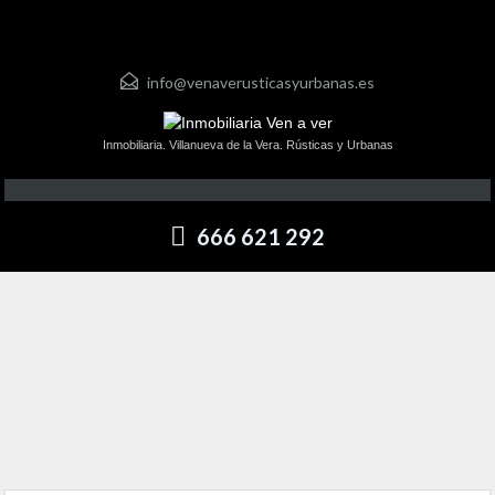
info@venaverusticasyurbanas.es
Inmobiliaria. Villanueva de la Vera. Rústicas y Urbanas
666 621 292