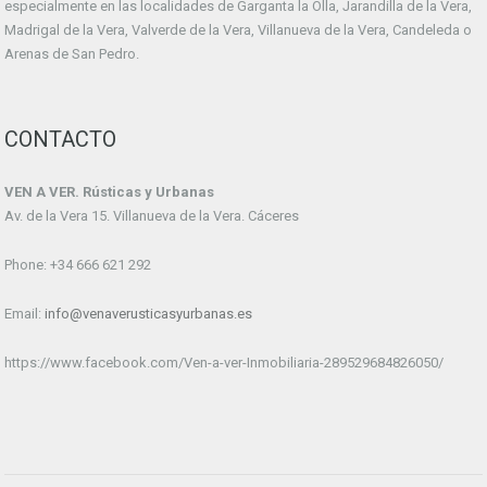
especialmente en las localidades de Garganta la Olla, Jarandilla de la Vera,
Madrigal de la Vera, Valverde de la Vera, Villanueva de la Vera, Candeleda o
Arenas de San Pedro.
CONTACTO
VEN A VER. Rústicas y Urbanas
Av. de la Vera 15. Villanueva de la Vera. Cáceres
Phone: +34 666 621 292
Email:
info@venaverusticasyurbanas.es
https://www.facebook.com/Ven-a-ver-Inmobiliaria-289529684826050/