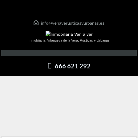
info@venaverusticasyurbanas.es
Inmobiliaria. Villanueva de la Vera. Rústicas y Urbanas
666 621 292