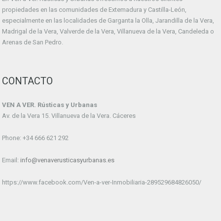
propiedades en las comunidades de Extemadura y Castilla-León,
especialmente en las localidades de Garganta la Olla, Jarandilla de la Vera,
Madrigal de la Vera, Valverde de la Vera, Villanueva de la Vera, Candeleda o
Arenas de San Pedro.
CONTACTO
VEN A VER. Rústicas y Urbanas
Av. de la Vera 15. Villanueva de la Vera. Cáceres
Phone: +34 666 621 292
Email:
info@venaverusticasyurbanas.es
https://www.facebook.com/Ven-a-ver-Inmobiliaria-289529684826050/