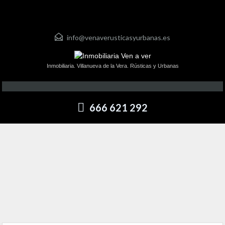
info@venaverusticasyurbanas.es
Inmobiliaria. Villanueva de la Vera. Rústicas y Urbanas
666 621 292