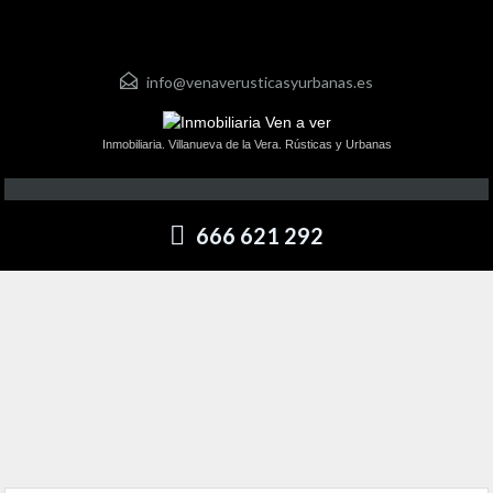
info@venaverusticasyurbanas.es
Inmobiliaria. Villanueva de la Vera. Rústicas y Urbanas
666 621 292