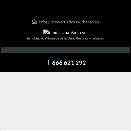
info@venaverusticasyurbanas.es
Inmobiliaria. Villanueva de la Vera. Rústicas y Urbanas
666 621 292