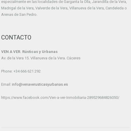
especialmente en las localidades de Garganta la Olla, Jarandilla de la Vera,
Madrigal de la Vera, Valverde de la Vera, Villanueva de la Vera, Candeleda o
Arenas de San Pedro.
CONTACTO
VEN A VER. Rústicas y Urbanas
Av. de la Vera 15. Villanueva de la Vera. Cáceres
Phone: +34 666 621 292
Email:
info@venaverusticasyurbanas.es
https://www.facebook.com/Ven-a-ver-Inmobiliaria-289529684826050/