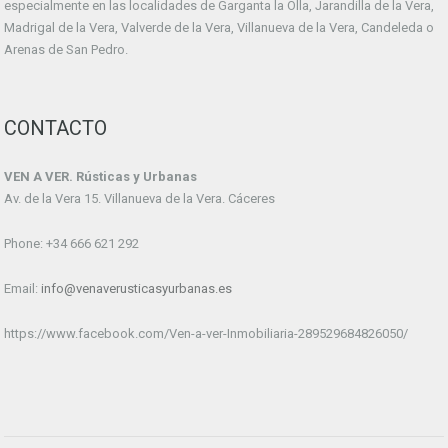
especialmente en las localidades de Garganta la Olla, Jarandilla de la Vera,
Madrigal de la Vera, Valverde de la Vera, Villanueva de la Vera, Candeleda o
Arenas de San Pedro.
CONTACTO
VEN A VER. Rústicas y Urbanas
Av. de la Vera 15. Villanueva de la Vera. Cáceres
Phone: +34 666 621 292
Email:
info@venaverusticasyurbanas.es
https://www.facebook.com/Ven-a-ver-Inmobiliaria-289529684826050/