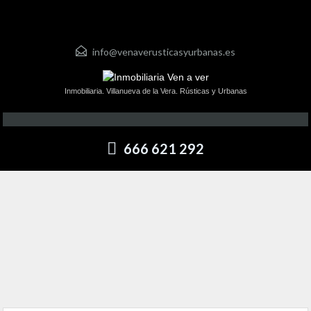
info@venaverusticasyurbanas.es
Inmobiliaria. Villanueva de la Vera. Rústicas y Urbanas
666 621 292