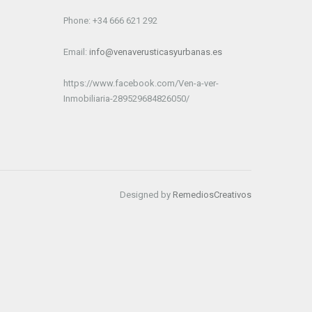
Phone: +34 666 621 292
Email:
info@venaverusticasyurbanas.es
https://www.facebook.com/Ven-a-ver-
Inmobiliaria-289529684826050/
Designed by
RemediosCreativos