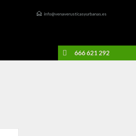
info@venaverusticasyurbanas.es
666 621 292