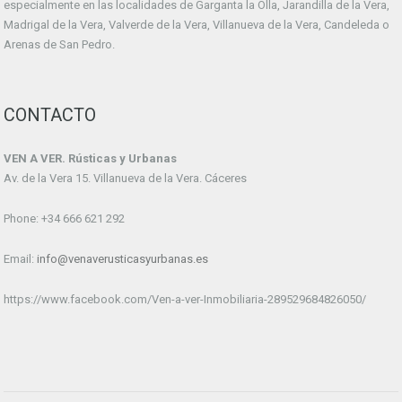
especialmente en las localidades de Garganta la Olla, Jarandilla de la Vera,
Madrigal de la Vera, Valverde de la Vera, Villanueva de la Vera, Candeleda o
Arenas de San Pedro.
CONTACTO
VEN A VER. Rústicas y Urbanas
Av. de la Vera 15. Villanueva de la Vera. Cáceres
Phone: +34 666 621 292
Email:
info@venaverusticasyurbanas.es
https://www.facebook.com/Ven-a-ver-Inmobiliaria-289529684826050/