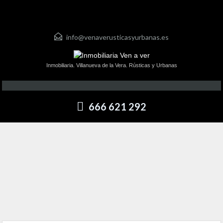
info@venaverusticasyurbanas.es
Inmobiliaria. Villanueva de la Vera. Rústicas y Urbanas
666 621 292