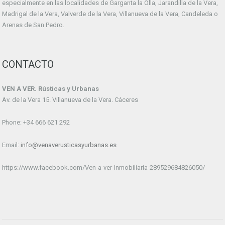
especialmente en las localidades de Garganta la Olla, Jarandilla de la Vera,
Madrigal de la Vera, Valverde de la Vera, Villanueva de la Vera, Candeleda o
Arenas de San Pedro.
CONTACTO
VEN A VER. Rústicas y Urbanas
Av. de la Vera 15. Villanueva de la Vera. Cáceres
Phone: +34 666 621 292
Email:
info@venaverusticasyurbanas.es
https://www.facebook.com/Ven-a-ver-Inmobiliaria-289529684826050/