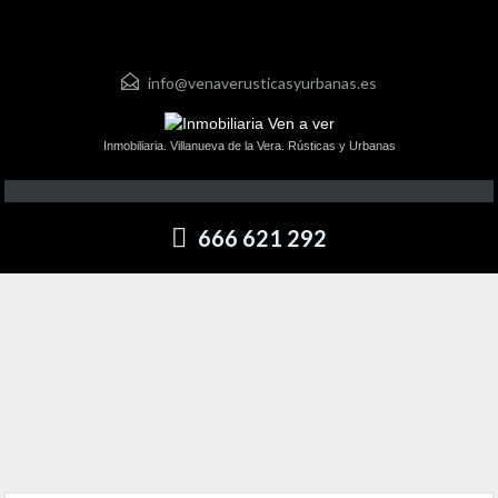
info@venaverusticasyurbanas.es
Inmobiliaria. Villanueva de la Vera. Rústicas y Urbanas
666 621 292