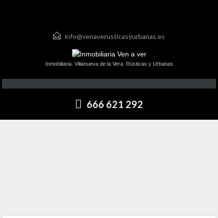
info@venaverusticasyurbanas.es
Inmobiliaria. Villanueva de la Vera. Rústicas y Urbanas
666 621 292