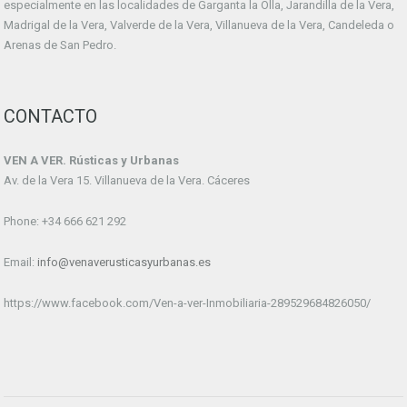
especialmente en las localidades de Garganta la Olla, Jarandilla de la Vera,
Madrigal de la Vera, Valverde de la Vera, Villanueva de la Vera, Candeleda o
Arenas de San Pedro.
CONTACTO
VEN A VER. Rústicas y Urbanas
Av. de la Vera 15. Villanueva de la Vera. Cáceres
Phone: +34 666 621 292
Email:
info@venaverusticasyurbanas.es
https://www.facebook.com/Ven-a-ver-Inmobiliaria-289529684826050/