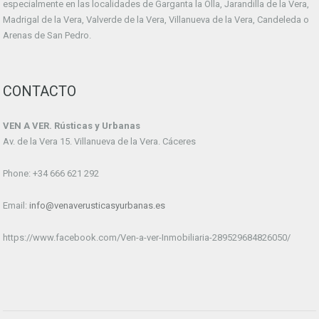
especialmente en las localidades de Garganta la Olla, Jarandilla de la Vera,
Madrigal de la Vera, Valverde de la Vera, Villanueva de la Vera, Candeleda o
Arenas de San Pedro.
CONTACTO
VEN A VER. Rústicas y Urbanas
Av. de la Vera 15. Villanueva de la Vera. Cáceres
Phone: +34 666 621 292
Email:
info@venaverusticasyurbanas.es
https://www.facebook.com/Ven-a-ver-Inmobiliaria-289529684826050/