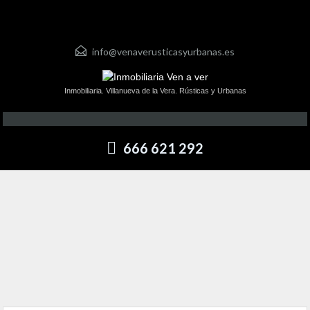
info@venaverusticasyurbanas.es
Inmobiliaria. Villanueva de la Vera. Rústicas y Urbanas
666 621 292